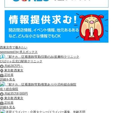
西東京市で働きたい
sponsored by 求人ボックス
「駅チカ」/正看護師/常勤/日勤のみ/皮膚科/クリニック
ひばりヶ丘北口駅前クリニック
月給28万円～
東京都 西東京
正社員
詳細を見る
「駅チカ」/正看護師/常勤/夜勤あり/小児科/総合病院
佐々総合病院
月給35万8,000円
東京都 西東京
正社員
詳細を見る
送迎ドライバー・介護タクシー/ドライバー募集、年齢不問