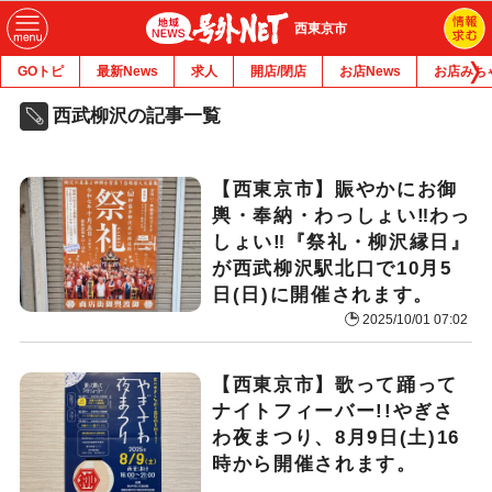
西東京市
GOトピ
最新News
求人
開店/閉店
お店News
お店みち
西武柳沢の記事一覧
【西東京市】賑やかにお御
輿・奉納・わっしょい‼︎わっ
しょい‼︎『祭礼・柳沢縁日』
が西武柳沢駅北口で10月5
日(日)に開催されます。
2025/10/01 07:02
【西東京市】歌って踊って
ナイトフィーバー!!やぎさ
わ夜まつり、8月9日(土)16
時から開催されます。