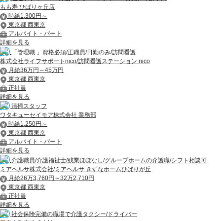
もも寿 ひばりヶ丘店
時給1,300円～
東京都 西東京
アルバイト・パート
詳細を見る
「管理職 」資格必須/正職員/日勤のみ/訪問看護
株式会社ライフサポートnico/訪問看護ステーション nico
月給36万円～45万円
東京都 西東京
正社員
詳細を見る
清掃スタッフ
ワタキューセイモア株式会社 業務部
時給1,250円～
東京都 西東京
アルバイト・パート
詳細を見る
介護職員/介護福祉士/残業ほぼなし/グループホームの介護職/シフト相談可
ミアヘルサ株式会社/ミアヘルサ きずなホームひばりが丘
月給26万3,760円～32万2,710円
東京都 西東京
正社員
詳細を見る
社会保険完備の職場で介護タクシー/ドライバー