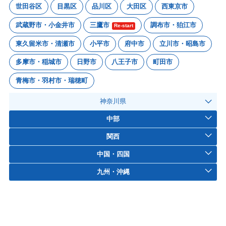
世田谷区
目黒区
品川区
大田区
西東京市
武蔵野市・小金井市
三鷹市
調布市・狛江市
Re-start
東久留米市・清瀬市
小平市
府中市
立川市・昭島市
多摩市・稲城市
日野市
八王子市
町田市
青梅市・羽村市・瑞穂町
神奈川県
中部
関西
中国・四国
九州・沖縄