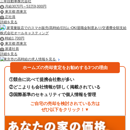
三幸自動車株式会社
月給30万円～53万9,000円
東京都 西東京
正社員
詳細を見る
家電量販店でのスマホ販売/高時給/日払いOK/退職金制度あり/交通費全額支給
株式会社オールキャスティング
時給1,700円
東京都 西東京
派遣社員
詳細を見る
西東京市の高時給の求人情報を見る
ホームズの売却査定をお勧めする3つの理由
①
競合に比べて提携会社数が多い
②
どこよりも会社情報が詳しく掲載されている
③
国際基準のセキュリティで個人情報を管理
ご自宅の売却を検討されている方は
ぜひ以下をクリック！▼