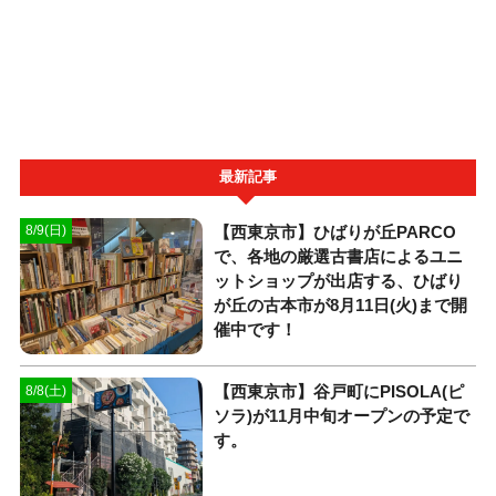
最新記事
【西東京市】ひばりが丘PARCO
8/9(日)
で、各地の厳選古書店によるユニ
ットショップが出店する、ひばり
が丘の古本市が8月11日(火)まで開
催中です！
【西東京市】谷戸町にPISOLA(ピ
8/8(土)
ソラ)が11月中旬オープンの予定で
す。