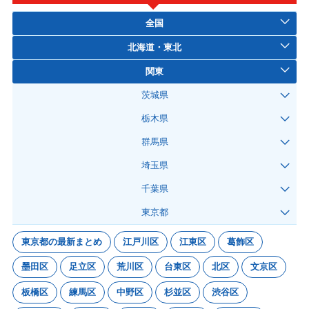
全国
北海道・東北
関東
茨城県
栃木県
群馬県
埼玉県
千葉県
東京都
東京都の最新まとめ
江戸川区
江東区
葛飾区
墨田区
足立区
荒川区
台東区
北区
文京区
板橋区
練馬区
中野区
杉並区
渋谷区