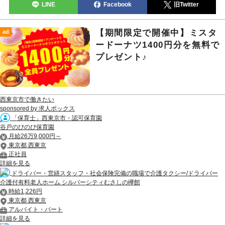
LINE
Facebook
旧Twitter
【期間限定で開催中】ミスタ
ad
ードーナツ1400円分を無料で
プレゼント♪
西東京市で働きたい
sponsored by 求人ボックス
「保育士」西東京市・認可保育園
谷戸のびのび保育園
月給26万9,000円～
東京都 西東京
正社員
詳細を見る
ドライバー・営繕スタッフ・社会保険完備の職場で介護タクシー/ドライバー
介護付有料老人ホーム シルバーシティむさしの欅館
時給1,226円
東京都 西東京
アルバイト・パート
詳細を見る