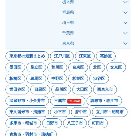
栃木県
群馬県
埼玉県
千葉県
東京都
東京都の最新まとめ
江戸川区
江東区
葛飾区
墨田区
足立区
荒川区
台東区
北区
文京区
板橋区
練馬区
中野区
杉並区
渋谷区
世田谷区
目黒区
品川区
大田区
西東京市
武蔵野市・小金井市
三鷹市
調布市・狛江市
Re-start
東久留米市・清瀬市
小平市
府中市
立川市・昭島市
多摩市・稲城市
日野市
八王子市
町田市
青梅市・羽村市・瑞穂町