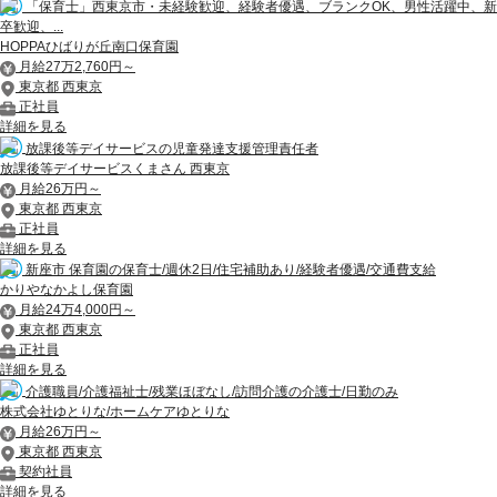
「保育士」西東京市・未経験歓迎、経験者優遇、ブランクOK、男性活躍中、新
卒歓迎、...
HOPPAひばりが丘南口保育園
月給27万2,760円～
東京都 西東京
正社員
詳細を見る
放課後等デイサービスの児童発達支援管理責任者
放課後等デイサービスくまさん 西東京
月給26万円～
東京都 西東京
正社員
詳細を見る
新座市 保育園の保育士/週休2日/住宅補助あり/経験者優遇/交通費支給
かりやなかよし保育園
月給24万4,000円～
東京都 西東京
正社員
詳細を見る
介護職員/介護福祉士/残業ほぼなし/訪問介護の介護士/日勤のみ
株式会社ゆとりな/ホームケアゆとりな
月給26万円～
東京都 西東京
契約社員
詳細を見る