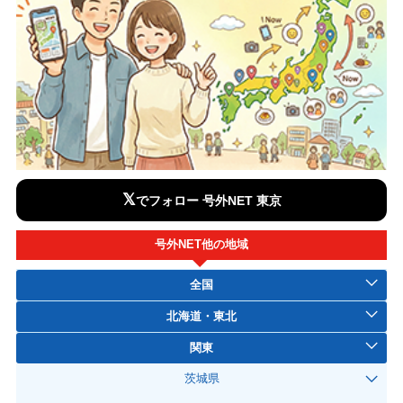
𝕏
でフォロー 号外NET 東京
号外NET他の地域
全国
北海道・東北
関東
茨城県