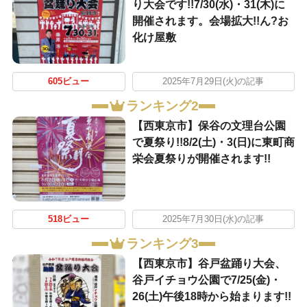
り大会です!!7/30(水)・31(木)に
開催されます。会場拡大!!ん?お
化け屋敷
605ビュー
2025年7月29日(火)の記事
ランキング2
【西東京市】保谷の文理台公園
で夏祭り!!8/2(土)・3(日)に東町商
栄会夏祭りが開催されます!!
518ビュー
2025年7月30日(水)の記事
ランキング3
【西東京市】谷戸盆踊り大会、
谷戸イチョウ公園で7/25(金)・
26(土)午後18時から始まります!!