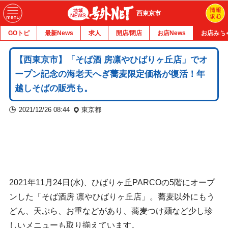
西東京市
GOトピ
最新News
求人
開店/閉店
お店News
お店みち
【西東京市】「そば酒 房凛やひばりヶ丘店」でオ
ープン記念の海老天へぎ蕎麦限定価格が復活！年
越しそばの販売も。
2021/12/26 08:44
東京都
2021年11月24日(水)、ひばりヶ丘PARCOの5階にオープ
ンした「そば酒房 凛やひばりヶ丘店」。蕎麦以外にもう
どん、天ぷら、お重などがあり、蕎麦つけ麺など少し珍
しいメニューも取り揃えています。