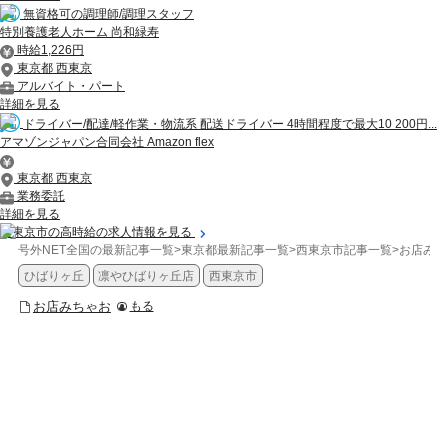
無資格可の調理師/調理スタッフ
特別養護老人ホーム 尚和緑寿
時給1,226円
東京都 西東京
アルバイト・パート
詳細を見る
ドライバー/配達/軽作業・物流系 配送ドライバー 4時間程度で最大10 200円...
アマゾンジャパン合同会社 Amazon flex
東京都 西東京
業務委託
詳細を見る
西東京市の高時給の求人情報を見る
号外NET全国の最新記事一覧
>
東京都最新記事一覧
>
西東京市記事一覧
>
お店みち
ひばりヶ丘
凛やひばりヶ丘店
西東京市
お店みちゃお
もる