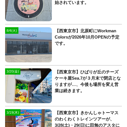
始されています。
【西東京市】北原町にWorkman
8/4(火)
Colorsが2026年10月OPENの予定
です。
【西東京市】ひばりが丘のチーズ
3/20(金)
ケーキ屋Sea.7が３月末で閉店とな
りますが…、今後も場所を変え営
業は続きます。
【西東京市】きかんしゃトーマス
3/19(木)
のわくわくトレインツアーが、
3/28(土)・29(日)に田無のアスタに