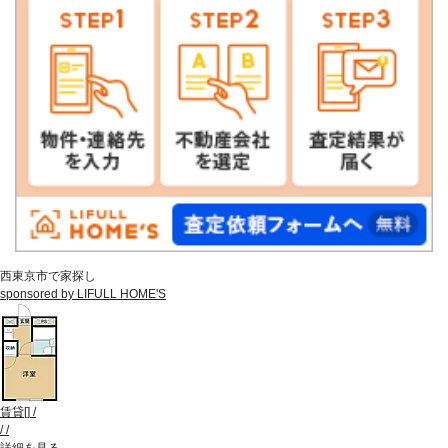
西東京市で家探し
sponsored by LIFULL HOME'S
賃貸
[
]
/
/
/
詳細を見る