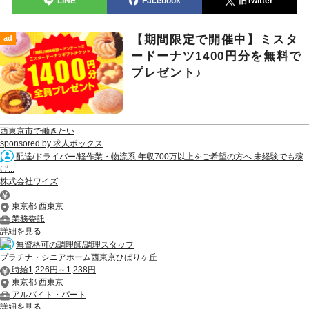
LINE
Facebook
旧Twitter
【期間限定で開催中】ミスタ
ad
ードーナツ1400円分を無料で
プレゼント♪
西東京市で働きたい
sponsored by 求人ボックス
配達/ドライバー/軽作業・物流系 年収700万以上をご希望の方へ 未経験でも稼
げ...
株式会社ワイズ
東京都 西東京
業務委託
詳細を見る
無資格可の調理師/調理スタッフ
プラチナ・シニアホーム西東京ひばりヶ丘
時給1,226円～1,238円
東京都 西東京
アルバイト・パート
詳細を見る