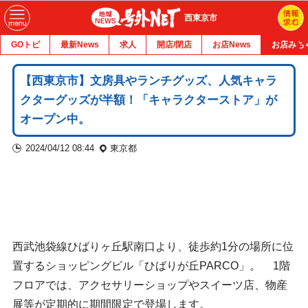
西東京市
GOトピ
最新News
求人
開店/閉店
お店News
お店みち
【西東京市】文房具やランチグッズ、人気キャラ
クターグッズが半額！「キャラクターストア」が
オープン中。
2024/04/12 08:44
東京都
西武池袋線ひばりヶ丘駅南口より、徒歩約1分の場所に位
置するショッピングビル「ひばりが丘PARCO」。 1階
フロアでは、アクセサリーショップやスイーツ店、物産
展等が定期的に期間限定で登場します。