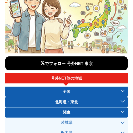
𝕏
でフォロー 号外NET 東京
号外NET他の地域
全国
北海道・東北
関東
茨城県
栃木県