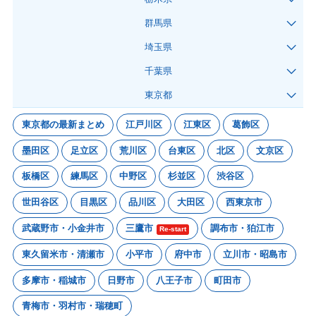
群馬県
埼玉県
千葉県
東京都
東京都の最新まとめ
江戸川区
江東区
葛飾区
墨田区
足立区
荒川区
台東区
北区
文京区
板橋区
練馬区
中野区
杉並区
渋谷区
世田谷区
目黒区
品川区
大田区
西東京市
武蔵野市・小金井市
三鷹市
調布市・狛江市
Re-start
東久留米市・清瀬市
小平市
府中市
立川市・昭島市
多摩市・稲城市
日野市
八王子市
町田市
青梅市・羽村市・瑞穂町