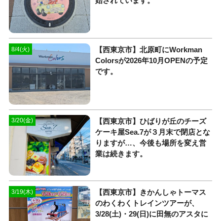
始されています。
【西東京市】北原町にWorkman
8/4(火)
Colorsが2026年10月OPENの予定
です。
【西東京市】ひばりが丘のチーズ
3/20(金)
ケーキ屋Sea.7が３月末で閉店とな
りますが…、今後も場所を変え営
業は続きます。
【西東京市】きかんしゃトーマス
3/19(木)
のわくわくトレインツアーが、
3/28(土)・29(日)に田無のアスタに