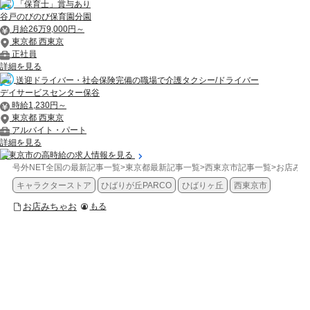
「保育士」賞与あり
谷戸のびのび保育園分園
月給26万9,000円～
東京都 西東京
正社員
詳細を見る
送迎ドライバー・社会保険完備の職場で介護タクシー/ドライバー
デイサービスセンター保谷
時給1,230円～
東京都 西東京
アルバイト・パート
詳細を見る
西東京市の高時給の求人情報を見る
号外NET全国の最新記事一覧
>
東京都最新記事一覧
>
西東京市記事一覧
>
お店みち
キャラクターストア
ひばりが丘PARCO
ひばりヶ丘
西東京市
お店みちゃお
もる