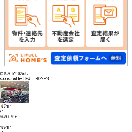
西東京市で家探し
sponsored by LIFULL HOME'S
賃貸
[
]
/
/
/
詳細を見る
賃貸
[
]
/