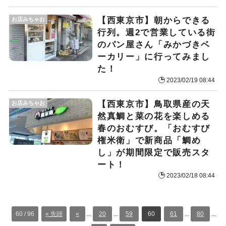
【西東京市】朝からできる
お店みちゃお
行列。週2で営業している街
のパン屋さん「みかづきベ
ーカリー」に行ってみまし
た！
2023/02/19 08:44
【西東京市】鳥取県産の天
お店みちゃお
然真鯛と菜の花を楽しめる
春のおむすび。「おむすび
権米衛」で新商品「鯛め
し」が期間限定で販売スタ
ート！
2023/02/18 08:44
60 / 96
« 先頭
«
...
20
...
59
60
61
...
80
...