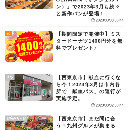
ン）」で2023年3月も続々
と新作パンが登場！
2023/03/03 08:44
【期間限定で開催中】ミス
ad
タードーナツ1400円分を無
料でプレゼント♪
【西東京市】献血に行くな
まち
ら今！2023年3月は市内各
所で「献血バス」の運行が
実施予定。
2023/03/02 08:44
【西東京市】まだ間に合
お店みちゃお
う！九州グルメが集まる