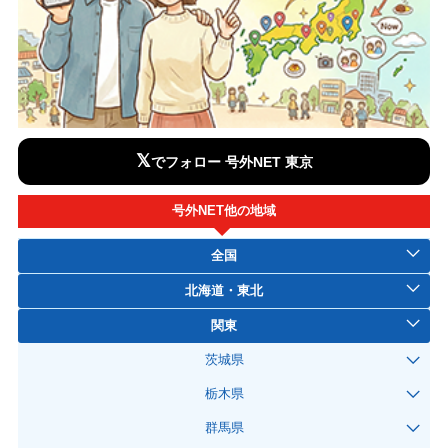
𝕏
でフォロー 号外NET 東京
号外NET他の地域
全国
北海道・東北
関東
茨城県
栃木県
群馬県