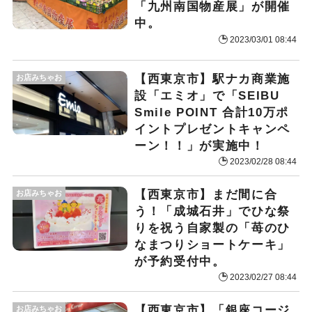
「九州南国物産展」が開催
中。
2023/03/01 08:44
【西東京市】駅ナカ商業施
お店みちゃお
設「エミオ」で「SEIBU
Smile POINT 合計10万ポ
イントプレゼントキャンペ
ーン！！」が実施中！
2023/02/28 08:44
【西東京市】まだ間に合
お店みちゃお
う！「成城石井」でひな祭
りを祝う自家製の「苺のひ
なまつりショートケーキ」
が予約受付中。
2023/02/27 08:44
【西東京市】「銀座コージ
お店みちゃお