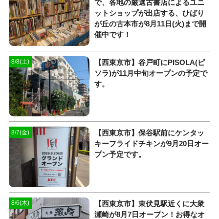
で、各地の厳選古書店によるユニ
ットショップが出店する、ひばり
が丘の古本市が8月11日(火)まで開
催中です！
【西東京市】谷戸町にPISOLA(ピ
8/8(土)
ソラ)が11月中旬オープンの予定で
す。
【西東京市】保谷駅前にケンタッ
8/7(金)
キーフライドチキンが9月20日オー
プン予定です。
【西東京市】東伏見駅近くに大衆
8/6(木)
瀬崎が8月7日オープン！お得なオ