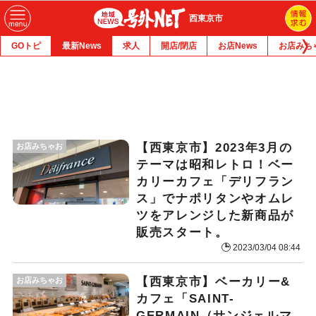
西東京市
GOトピ
最新News
求人
開店/閉店
お店News
お店みち
【西東京市】2023年3月の
お店みちゃお
テーマは昭和レトロ！ベー
カリーカフェ「デリフラン
ス」でナポリタンやオムレ
ツをアレンジした新商品が
販売スタート。
2023/03/04 08:44
【西東京市】ベーカリー&
お店みちゃお
カフェ「SAINT-
GERMAIN（サンジェルマ