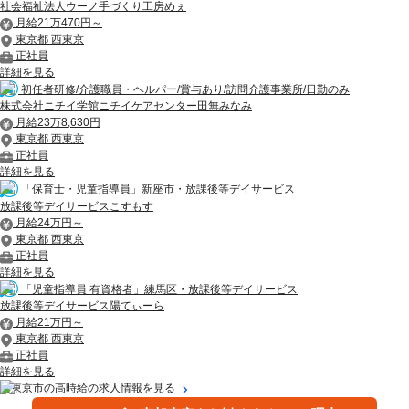
社会福祉法人ウーノ手づくり工房めぇ
月給21万470円～
東京都 西東京
正社員
詳細を見る
初任者研修/介護職員・ヘルパー/賞与あり/訪問介護事業所/日勤のみ
株式会社ニチイ学館ニチイケアセンター田無みなみ
月給23万8,630円
東京都 西東京
正社員
詳細を見る
「保育士・児童指導員」新座市・放課後等デイサービス
放課後等デイサービスこすもす
月給24万円～
東京都 西東京
正社員
詳細を見る
「児童指導員 有資格者」練馬区・放課後等デイサービス
放課後等デイサービス陽てぃーら
月給21万円～
東京都 西東京
正社員
詳細を見る
西東京市の高時給の求人情報を見る