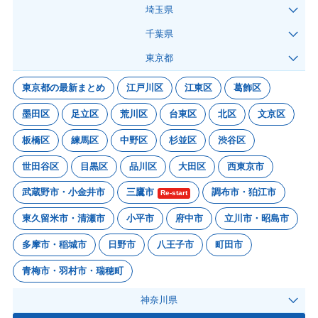
埼玉県
千葉県
東京都
東京都の最新まとめ
江戸川区
江東区
葛飾区
墨田区
足立区
荒川区
台東区
北区
文京区
板橋区
練馬区
中野区
杉並区
渋谷区
世田谷区
目黒区
品川区
大田区
西東京市
武蔵野市・小金井市
三鷹市
調布市・狛江市
Re-start
東久留米市・清瀬市
小平市
府中市
立川市・昭島市
多摩市・稲城市
日野市
八王子市
町田市
青梅市・羽村市・瑞穂町
神奈川県