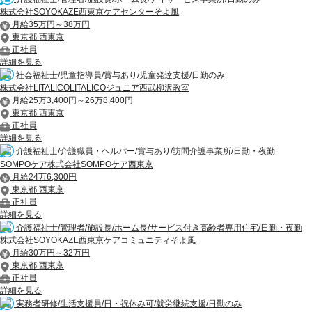
株式会社SOYOKAZE西東京ケアセンターそよ風
月給35万円～38万円
東京都 西東京
正社員
詳細を見る
社会福祉士/児童指導員/賞与あり/児童発達支援/日勤のみ
株式会社LITALICOLITALICOジュニア西武柳沢教室
月給25万3,400円～26万8,400円
東京都 西東京
正社員
詳細を見る
介護福祉士/介護職員・ヘルパー/賞与あり/訪問介護事業所/日勤・夜勤
SOMPOケア株式会社SOMPOケア西東京
月給24万6,300円
東京都 西東京
正社員
詳細を見る
介護福祉士/管理者/施設長/ホーム長/サービス付き高齢者専用住宅/日勤・夜勤
株式会社SOYOKAZE西東京ケアコミュニティそよ風
月給30万円～32万円
東京都 西東京
正社員
詳細を見る
実務者研修/生活支援員/日・祝休み可/就労継続支援/日勤のみ