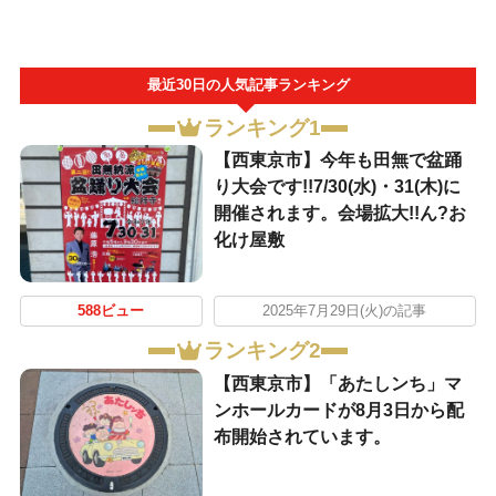
最近30日の人気記事ランキング
ランキング1
【西東京市】今年も田無で盆踊
り大会です!!7/30(水)・31(木)に
開催されます。会場拡大!!ん?お
化け屋敷
588ビュー
2025年7月29日(火)の記事
ランキング2
【西東京市】「あたしンち」マ
ンホールカードが8月3日から配
布開始されています。